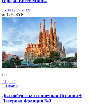
города. Брест-Минс...
15.08
12.09
26.09
от 1270
BYN
11 дней
10 ночей
Два побережья: солнечная Испания +
Лазурная Франция №3