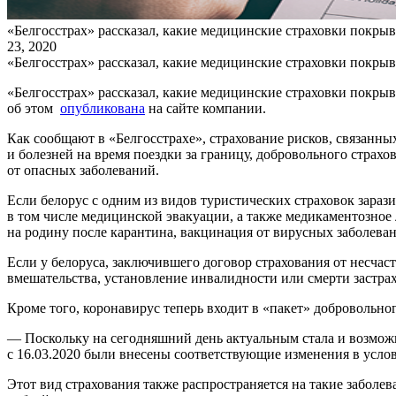
«Белгосстрах» рассказал, какие медицинские страховки покрыв
23, 2020
«Белгосстрах» рассказал, какие медицинские страховки покрыв
«Белгосстрах» рассказал, какие медицинские страховки покры
об этом
опубликована
на сайте компании.
Как сообщают в «Белгосстрахе», страхование рисков, связанн
и болезней на время поездки за границу, добровольного страхо
от опасных заболеваний.
Если белорус с одним из видов туристических страховок зараз
в том числе медицинской эвакуации, а также медикаментозное 
на родину после карантина, вакцинация от вирусных заболевани
Если у белоруса, заключившего договор страхования от несчас
вмешательства, установление инвалидности или смерти застра
Кроме того, коронавирус теперь входит в «пакет» добровольно
— Поскольку на сегодняшний день актуальным стала и возмож
с 16.03.2020 были внесены соответствующие изменения в усло
Этот вид страхования также распространяется на такие заболева