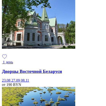
1 день
Дворцы Восточной Беларуси
23.08
27.09
08.11
от 190
BYN