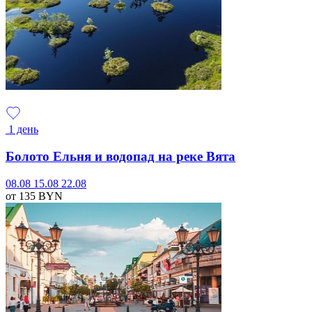
1 день
Болото Ельня и водопад на реке Вята
08.08
15.08
22.08
от 135
BYN