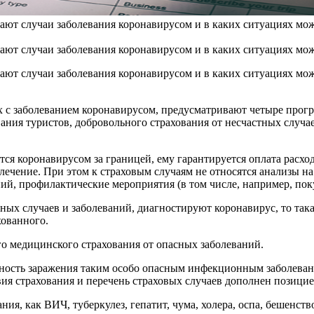
ают случаи заболевания коронавирусом и в каких ситуациях мож
ают случаи заболевания коронавирусом и в каких ситуациях мож
вают случаи заболевания коронавирусом и в каких ситуациях мо
ых с заболеванием коронавирусом, предусматривают четыре прог
вания туристов, добровольного страхования от несчастных случа
ится коронавирусом за границей, ему гарантируется оплата рас
лечение. При этом к страховым случаям не относятся анализы н
й, профилактические мероприятия (в том числе, например, покуп
тных случаев и заболеваний, диагностируют коронавирус, то так
хованного.
го медицинского страхования от опасных заболеваний.
ность заражения таким особо опасным инфекционным заболевани
вия страхования и перечень страховых случаев дополнен позици
ния, как ВИЧ, туберкулез, гепатит, чума, холера, оспа, бешенств