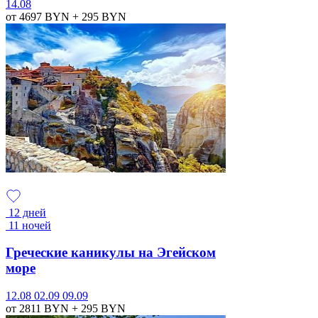
14.08
от 4697
BYN
+ 295
BYN
12 дней
11 ночей
Греческие каникулы на Эгейском
море
12.08
02.09
09.09
от 2811
BYN
+ 295
BYN