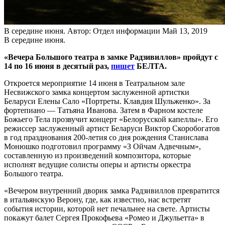
В середине июня.
Автор: Отдел информации
Май 13, 2019
В середине июня.
«Вечера Большого театра в замке Радзивиллов» пройдут с
14 по 16 июня в десятый раз,
пишет
БЕЛТА.
Откроется мероприятие 14 июня в Театральном зале
Несвижского замка концертом заслуженной артистки
Беларуси Елены Сало «Портреты. Клавдия Шульженко». За
фортепиано — Татьяна Иванова. Затем в Фарном костеле
Божьего Тела прозвучит концерт «Белорусской капеллы». Его
режиссер заслуженный артист Беларуси Виктор Скоробогатов
в год празднования 200-летия со дня рождения Станислава
Монюшко подготовил программу «З Ойчам Адвечным»,
составленную из произведений композитора, которые
исполнят ведущие солисты оперы и артисты оркестра
Большого театра.
«Вечером внутренний дворик замка Радзивиллов превратится
в итальянскую Верону, где, как известно, нас встретят
события истории, которой нет печальнее на свете. Артисты
покажут балет Сергея Прокофьева «Ромео и Джульетта» в