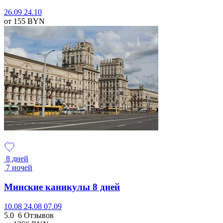
26.09
24.10
от 155
BYN
8 дней
7 ночей
Минские каникулы 8 дней
10.08
24.08
07.09
5.0
6 Отзывов