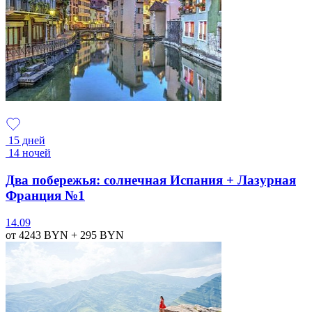
15 дней
14 ночей
Два побережья: солнечная Испания + Лазурная
Франция №1
14.09
от 4243
BYN
+ 295
BYN