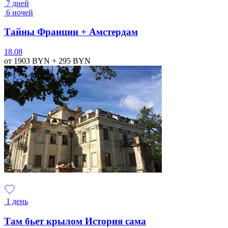
7 дней
6 ночей
Тайны Франции + Амстердам
18.08
от 1903
BYN
+ 295
BYN
1 день
Там бьет крылом История сама