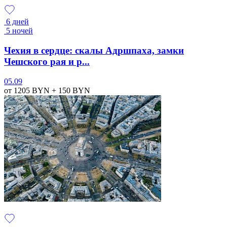
6 дней
5 ночей
Чехия в сердце: скалы Адршпаха, замки
Чешского рая и р...
05.09
от 1205
BYN
+ 150
BYN