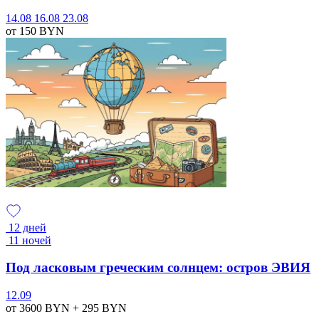
14.08
16.08
23.08
от 150
BYN
12 дней
11 ночей
Под ласковым греческим солнцем: остров ЭВИЯ
12.09
от 3600
BYN
+ 295
BYN