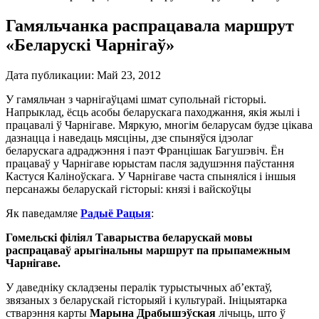
Гамяльчанка распрацавала маршрут
«Беларускі Чарнігаў»
Дата публикации:
Май 23, 2012
У гамяльчан з чарнігаўцамі шмат супольнай гісторыі.
Напрыклад, ёсць асобы беларускага паходжання, якія жылі і
працавалі ў Чарнігаве. Мяркую, многім беларусам будзе цікава
дазнацца і наведаць мясціны, дзе спыняўся ідэолаг
беларускага адраджэння і паэт Францішак Багушэвіч. Ён
працаваў у Чарнігаве юрыстам пасля задушэння паўстання
Кастуся Каліноўскага. У Чарнігаве часта спыняліся і іншыя
персанажы беларускай гісторыі: князі і вайскоўцы
Як паведамляе
Радыё Рацыя
:
Гомельскі філіял Таварыства беларускай мовы
распрацаваў арыгінальны маршрут па прыпамежным
Чарнігаве.
У даведніку складзены пералік турыстычных аб’ектаў,
звязаных з беларускай гісторыяй і культурай. Ініцыятарка
стварэння карты
Марына Драбышэўская
лічыць, што ў