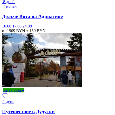
8 дней
7 ночей
Дольче Вита на Адриатике
10.08
17.08
24.08
от 1909
BYN
+ 150
BYN
Хит продаж
1 день
Путешествие в Дудутки