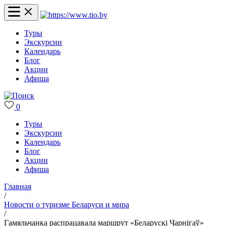
Туры
Экскурсии
Календарь
Блог
Акции
Афиша
0
Туры
Экскурсии
Календарь
Блог
Акции
Афиша
Главная
/
Новости о туризме Беларуси и мира
/
Гамяльчанка распрацавала маршрут «Беларускі Чарнігаў»