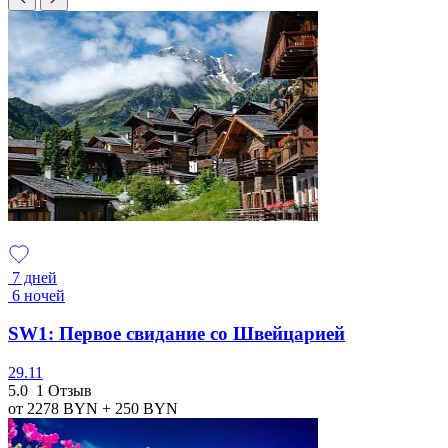
7 дней
6 ночей
SW1: Первое свидание со Швейцарией
29.11
5.0
1 Отзыв
от 2278
BYN
+ 250
BYN