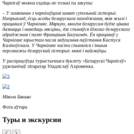
Чарнігаў можна ездзіць не толькі па закупы:
– У гамяльчан з чарнігаўцамі шмат супольнай гісторыі.
Напрыклад, ёсць асобы беларускага паходжання, якія жылі і
працавалі ў Чарнігаве. Мяркую, многім беларусам будзе цікава
дазнацца і наведаць мясціны, дзе спыняўся ідэолаг беларускага
адраджэння і паэт Францішак Багушэвіч. Ён працаваў у
Чарнігаве юрыстам пасля задушэння паўстання Кастуся
Каліноўскага. У Чарнігаве часта спыняліся і іншыя
персанажы беларускай гісторыі: князі і вайскоўцы.
У распрацоўцы турыстычнага буклету «Беларускі Чарнігаў»
удзельнічаў літаратар Уладзіслаў Ахроменка.
Мікола Бянько
Фота аўтара
Туры и экскурсии