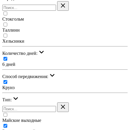
Стокгольм
Таллинн
Хельсинки
Количество дней:
6 дней
Cпособ передвижения:
Круиз
Тип:
Майские выходные