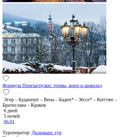
Формула Перезагрузки: термы, вино и шоколад
Эгер – Будапешт – Вена – Баден* – Зёссе* – Киттзее –
Братислава – Краков
6 дней
5 ночей
06.01
Туроператор:
Дилижанс тур