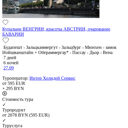
Купальни ВЕНГРИИ, красоты АВСТРИИ, очарование
БАВАРИИ
Будапешт - Зальцкаммергут - Зальцбург - Мюнхен - замок
Нойшванштайн + Обераммергау* - Пассау - Дьор - Вена
7 дней
6 ночей
27.09
Туроператор:
Интер Холидей Сервис
от 595
EUR
+ 295
BYN
Cтоимость тура
✓
Турпродукт
от 2078
BYN
(595 EUR)
✓
Туруслуга