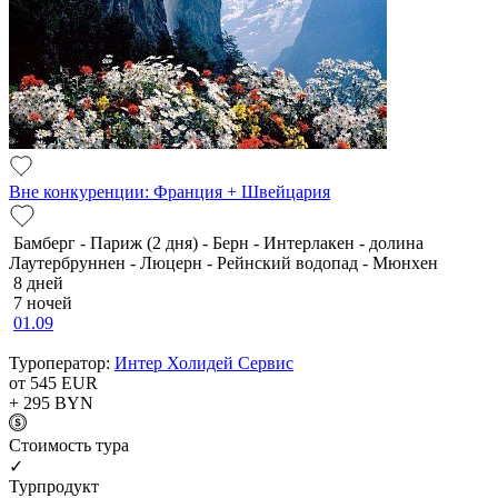
Вне конкуренции: Франция + Швейцария
Бамберг - Париж (2 дня) - Берн - Интерлакен - долина
Лаутербруннен - Люцерн - Рейнский водопад - Мюнхен
8 дней
7 ночей
01.09
Туроператор:
Интер Холидей Сервис
от 545
EUR
+ 295
BYN
Cтоимость тура
✓
Турпродукт