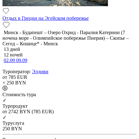
Отдых в Греции на Эгейском побережье
Минск - Будапешт – Озеро Охрид - Паралия Катерини (7
ночена море - Олимпийское побережье Пиерия) – Скопье –
Сегед – Кошице* - Минск
13 дней
12 ночей
02.09
09.09
Туроператор:
Элдиви
от 785
EUR
+ 250
BYN
Cтоимость тура
✓
Турпродукт
от 2742
BYN
(785 EUR)
✓
Туруслуга
250
BYN