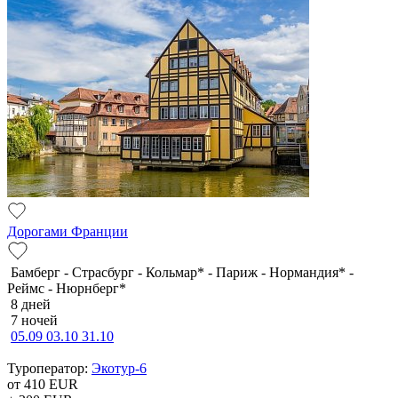
Дорогами Франции
Бамберг - Страсбург - Кольмар* - Париж - Нормандия* -
Реймс - Нюрнберг*
8 дней
7 ночей
05.09
03.10
31.10
Туроператор:
Экотур-6
от 410
EUR