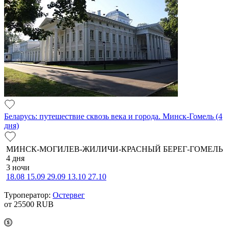
Беларусь: путешествие сквозь века и города. Минск-Гомель (4
дня)
МИНСК-МОГИЛЕВ-ЖИЛИЧИ-КРАСНЫЙ БЕРЕГ-ГОМЕЛЬ
4 дня
3 ночи
18.08
15.09
29.09
13.10
27.10
Туроператор:
Остервег
от 25500
RUB