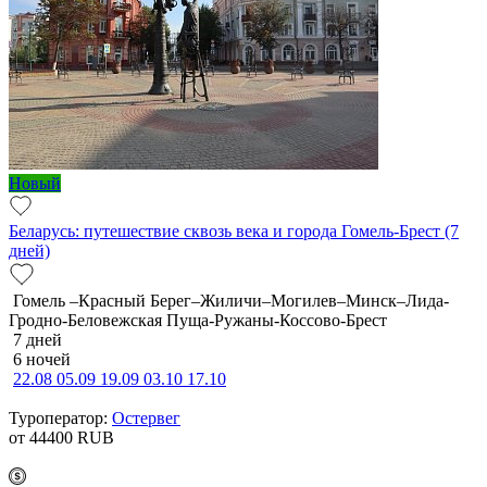
Новый
Беларусь: путешествие сквозь века и города Гомель-Брест (7
дней)
Гомель –Красный Берег–Жиличи–Могилев–Минск–Лида-
Гродно-Беловежская Пуща-Ружаны-Коссово-Брест
7 дней
6 ночей
22.08
05.09
19.09
03.10
17.10
Туроператор:
Остервег
от 44400
RUB