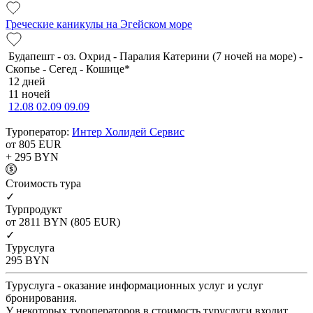
Греческие каникулы на Эгейском море
Будапешт - оз. Охрид - Паралия Катерини (7 ночей на море) -
Скопье - Сегед - Кошице*
12 дней
11 ночей
12.08
02.09
09.09
Туроператор:
Интер Холидей Сервис
от 805
EUR
+ 295
BYN
Cтоимость тура
✓
Турпродукт
от 2811
BYN
(805 EUR)
✓
Туруслуга
295
BYN
Туруслуга - оказание информационных услуг и услуг
бронирования.
У некоторых туроператоров в стоимость туруслуги входит