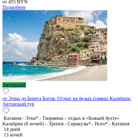
от 455
BYN
Подробнее
Авторский
от Этны до Берега Богов. Отдых на белых пляжах Калабрии.
Авторский тур
Катания - Этна* - Таормина – отдых в «Божьей бухте»
Калабрии (6 ночей) – Тропея - Сиракузы*– Ното* - Катания
14 дней
13 ночей