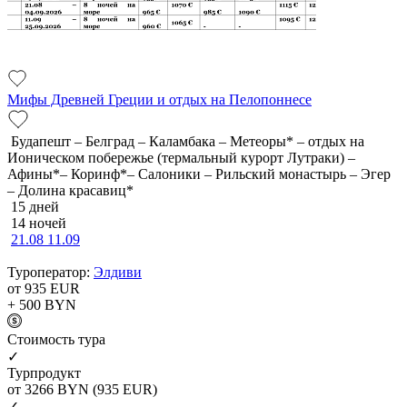
Мифы Древней Греции и отдых на Пелопоннесе
Будапешт – Белград – Каламбака – Метеоры* – отдых на
Ионическом побережье (термальный курорт Лутраки) –
Афины*– Коринф*– Салоники – Рильский монастырь – Эгер
– Долина красавиц*
15 дней
14 ночей
21.08
11.09
Туроператор:
Элдиви
от 935
EUR
+ 500
BYN
Cтоимость тура
✓
Турпродукт
от 3266
BYN
(935 EUR)
✓