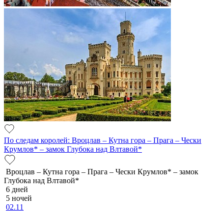
По следам королей: Вроцлав – Кутна гора – Прага – Чески
Крумлов* – замок Глубока над Влтавой*
Вроцлав – Кутна гора – Прага – Чески Крумлов* – замок
Глубока над Влтавой*
6 дней
5 ночей
02.11