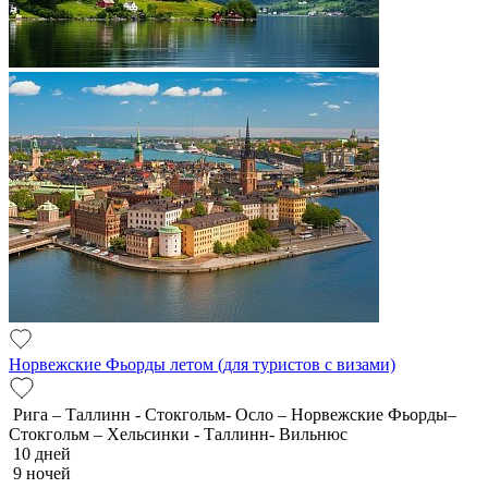
Норвежские Фьорды летом (для туристов с визами)
Рига – Таллинн - Стокгольм- Осло – Норвежские Фьорды–
Стокгольм – Хельсинки - Таллинн- Вильнюс
10 дней
9 ночей