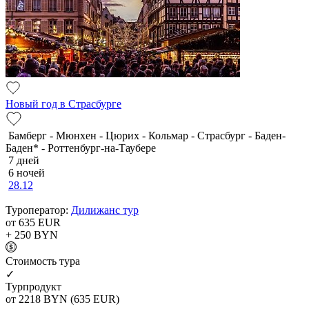
Новый год в Страсбурге
Бамберг - Мюнхен - Цюрих - Кольмар - Страсбург - Баден-
Баден* - Роттенбург-на-Таубере
7 дней
6 ночей
28.12
Туроператор:
Дилижанс тур
от 635
EUR
+ 250
BYN
Cтоимость тура
✓
Турпродукт
от 2218
BYN
(635 EUR)