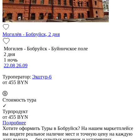
Могилёв - Бобруйск, 2 дня
Мо­ги­лев - Бобруйск - Буй­нич­ское по­ле
2 дня
1 ночь
22.08
26.09
Туроператор:
Экотур-6
от 455
BYN
Cтоимость тура
✓
Турпродукт
от 455
BYN
Подробнее
Хотите оформить Туры в Бобруйск? На нашем маркетплейсе
вы видите реальное наличие мест и точную цену на каждую
дату выезда — без скрытых наценок и устаревших