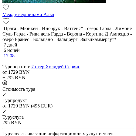
Между вершинами Альп
Прага - Мюнхен - Инсбрук - Ваттенс* - озеро Гарда - Лимоне
Суль Гарда - Рива дель Гарда - Верона - Кортина Д`Ампеццо -
озеро Брайес - Больцано - Зальцбург- Зальцкаммергут*
7 дней
6 ночей
17.08
Туроператор:
Интер Холидей Сервис
от 1729
BYN
+ 295
BYN
Cтоимость тура
✓
Турпродукт
от 1729
BYN
(495 EUR)
✓
Туруслуга
295
BYN
Туруслуга - оказание информационных услуг и услуг