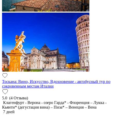
Тоскана: Вино, Искусство, Вдохновение - автобусный тур по
сокровенным местам Италии
5.0
(4 Отзыва)
Клагенфурт - Верона - озеро Гарда* - Флоренция – Лукка -
Кьянти* (дегустация вина) – Пиза* – Венеция – Вена
7 дней