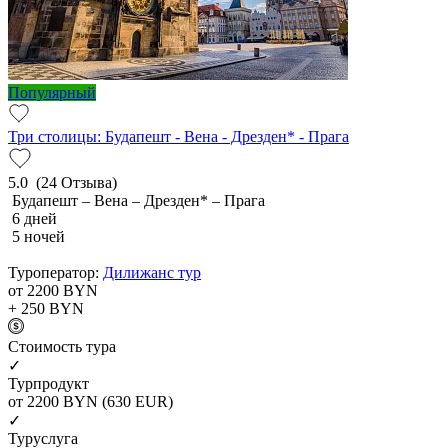
Популярный
Три столицы: Будапешт - Вена - Дрезден* - Прага
5.0
(24 Отзыва)
Будапешт – Вена – Дрезден* – Прага
6 дней
5 ночей
Туроператор:
Дилижанс тур
от 2200
BYN
+ 250
BYN
Cтоимость тура
✓
Турпродукт
от 2200
BYN
(630 EUR)
✓
Туруслуга