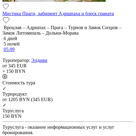
Мистика Праги, лабиринт Адршпаха и блеск граната
Вроцлав – Адршпах – Прага – Турнов и Замок Сихров –
Замок Литомишль – Дольни-Морава
6 дней
5 ночей
05.09
Туроператор:
Элдиви
от 345
EUR
+ 150
BYN
Cтоимость тура
✓
Турпродукт
от 1205
BYN
(345 EUR)
✓
Туруслуга
150
BYN
Туруслуга - оказание информационных услуг и услуг
бронирования.