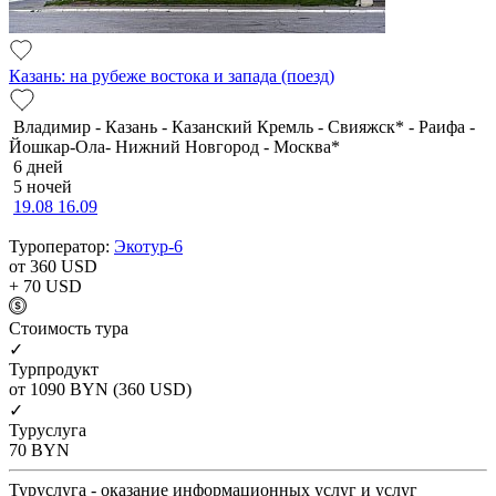
Казань: на рубеже востока и запада (поезд)
Владимир - Казань - Казанский Кремль - Свияжск* - Раифа -
Йошкар-Ола- Нижний Новгород - Москва*
6 дней
5 ночей
19.08
16.09
Туроператор:
Экотур-6
от 360
USD
+ 70
USD
Cтоимость тура
✓
Турпродукт
от 1090
BYN
(360 USD)
✓
Туруслуга
70
BYN
Туруслуга - оказание информационных услуг и услуг