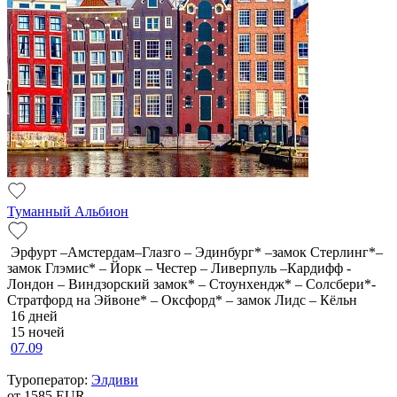
Туманный Альбион
Эрфурт –Амстердам–Глазго – Эдинбург* –замок Стерлинг*–
замок Глэмис* – Йорк – Честер – Ливерпуль –Кардифф -
Лондон – Виндзорский замок* – Стоунхендж* – Солсбери*-
Стратфорд на Эйвоне* – Оксфорд* – замок Лидс – Кёльн
16 дней
15 ночей
07.09
Туроператор:
Элдиви
от 1585
EUR