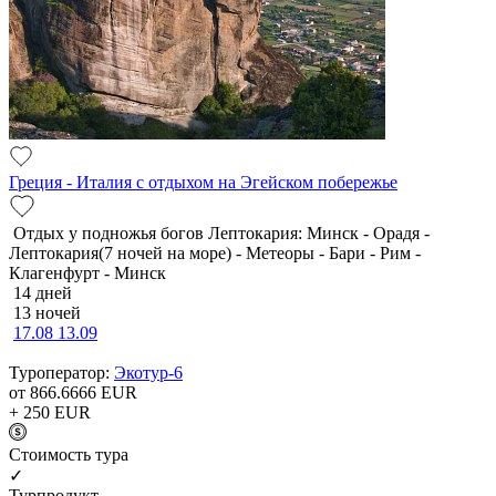
Греция - Италия с отдыхом на Эгейском побережье
Отдых у подножья богов Лептокария: Минск - Орадя -
Лептокария(7 ночей на море) - Метеоры - Бари - Рим -
Клагенфурт - Минск
14 дней
13 ночей
17.08
13.09
Туроператор:
Экотур-6
от 866.6666
EUR
+ 250
EUR
Cтоимость тура
✓
Турпродукт