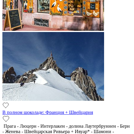
В полном шоколаде: Франция + Швейцария
Прага - Люцерн - Интерлакен - долина Лаутербруннен - Берн
- Женева - Швейцарская Ривьера + Ивуар* - Шамони -