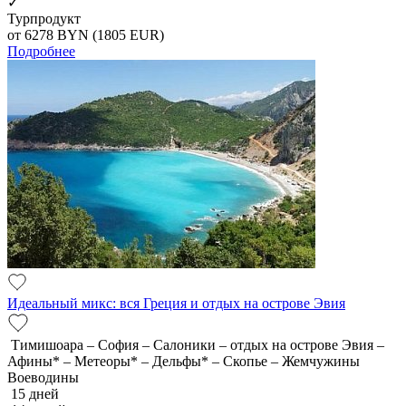
✓
Турпродукт
от 6278
BYN
(1805 EUR)
Подробнее
Идеальный микс: вся Греция и отдых на острове Эвия
Тимишоара – София – Салоники – отдых на острове Эвия –
Афины* – Метеоры* – Дельфы* – Скопье – Жемчужины
Воеводины
15 дней