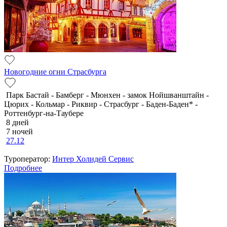
Новогодние огни Страсбурга
Парк Бастай - Бамберг - Мюнхен - замок Нойшванштайн -
Цюрих - Кольмар - Риквир - Страсбург - Баден-Баден* -
Роттенбург-на-Таубере
8 дней
7 ночей
27.12
Туроператор:
Интер Холидей Сервис
Подробнее