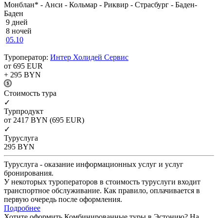
Монблан* - Анси - Кольмар - Риквир - Страсбург - Баден-
Баден
9 дней
8 ночей
05.10
Туроператор:
Интер Холидей Сервис
от 695
EUR
+ 295
BYN
Cтоимость тура
✓
Турпродукт
от 2417
BYN
(695 EUR)
✓
Туруслуга
295
BYN
Туруслуга - оказание информационных услуг и услуг
бронирования.
У некоторых туроператоров в стоимость туруслуги входит
транспортное обслуживание. Как правило, оплачивается в
первую очередь после оформления.
Подробнее
Хотите оформить Комбинированные туры в Эстонию? На