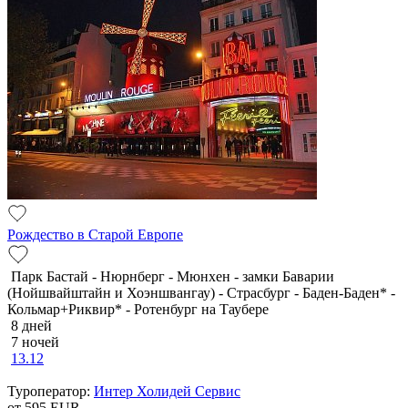
Рождество в Старой Европе
Парк Бастай - Нюрнберг - Мюнхен - замки Баварии
(Нойшвайштайн и Хоэншвангау) - Страсбург - Баден-Баден* -
Кольмар+Риквир* - Ротенбург на Таубере
8 дней
7 ночей
13.12
Туроператор:
Интер Холидей Сервис
от 595
EUR