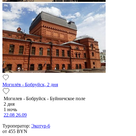
Могилёв - Бобруйск, 2 дня
Мо­ги­лев - Бобруйск - Буй­нич­ское по­ле
2 дня
1 ночь
22.08
26.09
Туроператор:
Экотур-6
от 455
BYN