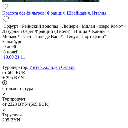
Красота без фильтров: Франция, Швейцария, Италия...
Эрфурт - Рейнский водопад - Люцерн - Милан - озеро Комо* -
Лазурный берег Франции (3 ночи) - Ницца + Канны +
Монако* - Сент Поль де Ванс* - Генуя - Портофино* -
Зальцбург
9 дней
8 ночей
19.09
21.11
Туроператор:
Интер Холидей Сервис
от 665
EUR
+ 295
BYN
Cтоимость тура
✓
Турпродукт
от 2323
BYN
(665 EUR)
✓
Туруслуга
295
BYN