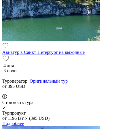
Авиатур в Санкт-Петербург на выходные
4 дня
3 ночи
Туроператор:
Оригинальный тур
от 395
USD
Cтоимость тура
✓
Турпродукт
от 1196
BYN
(395 USD)
Подробнее