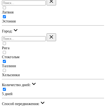
Латвия
Эстония
Город:
Рига
Стокгольм
Таллинн
Хельсинки
Количество дней:
5 дней
Cпособ передвижения: