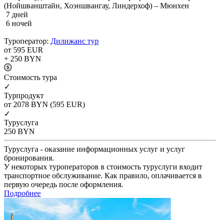
(Нойшванштайн, Хоэншвангау, Линдерхоф) – Мюнхен
7 дней
6 ночей
Туроператор:
Дилижанс тур
от 595
EUR
+ 250
BYN
Cтоимость тура
✓
Турпродукт
от 2078
BYN
(595 EUR)
✓
Туруслуга
250
BYN
Туруслуга - оказание информационных услуг и услуг
бронирования.
У некоторых туроператоров в стоимость туруслуги входит
транспортное обслуживание. Как правило, оплачивается в
первую очередь после оформления.
Подробнее