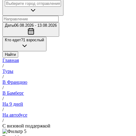
Даты
06.08.2026 - 13.08.2026
Кто едет?
1 взрослый
Найти
Главная
/
Туры
/
В Францию
/
В Бамберг
/
На 9 дней
/
На автобусе
/
С визовой поддержкой
5