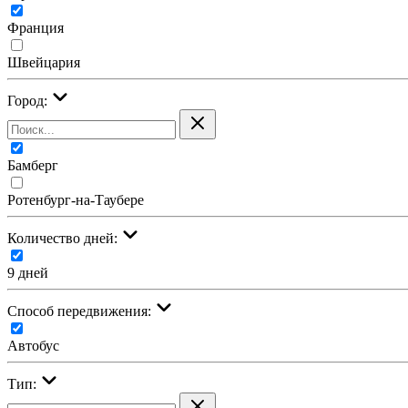
Франция
Швейцария
Город:
Бамберг
Ротенбург-на-Таубере
Количество дней:
9 дней
Cпособ передвижения:
Автобус
Тип: