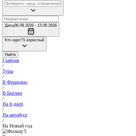
Даты
06.08.2026 - 13.08.2026
Кто едет?
1 взрослый
Найти
Главная
/
Туры
/
В Францию
/
В Берлин
/
На 8 дней
/
На автобусе
/
На Новый год
5