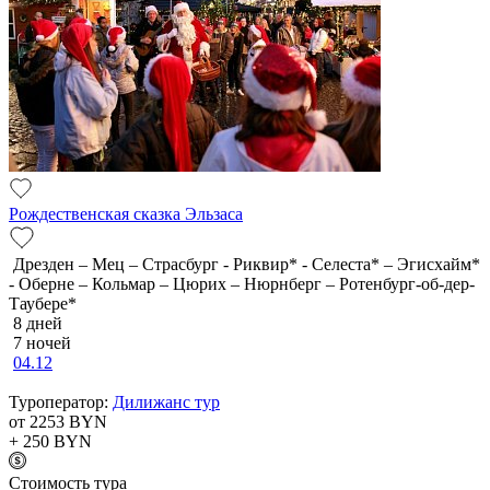
Рождественская сказка Эльзаса
Дрезден – Мец – Страсбург - Риквир* - Селеста* – Эгисхайм*
- Оберне – Кольмар – Цюрих – Нюрнберг – Ротенбург-об-дер-
Таубере*
8 дней
7 ночей
04.12
Туроператор:
Дилижанс тур
от 2253
BYN
+ 250
BYN
Cтоимость тура