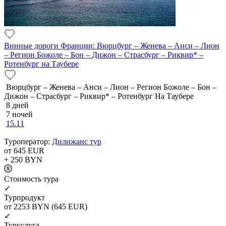
Винные дороги Франции: Вюрцбург – Женева – Анси – Лион
– Регион Божоле – Бон – Дижон – Страсбург – Риквир* –
Ротенбург на Таубере
Вюрцбург – Женева – Анси – Лион – Регион Божоле – Бон –
Дижон – Страсбург – Риквир* – Ротенбург На Таубере
8 дней
7 ночей
15.11
Туроператор:
Дилижанс тур
от 645
EUR
+ 250
BYN
Cтоимость тура
✓
Турпродукт
от 2253
BYN
(645 EUR)
✓
Туруслуга