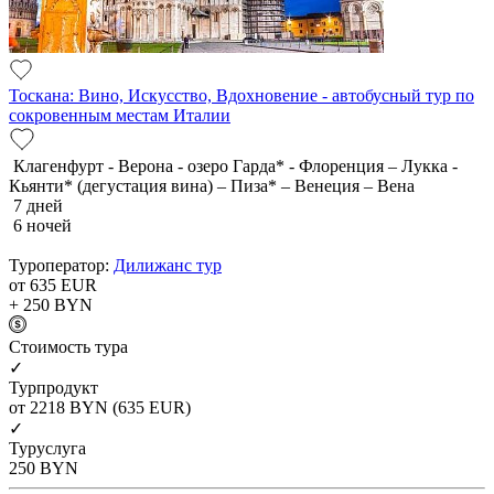
Тоскана: Вино, Искусство, Вдохновение - автобусный тур по
сокровенным местам Италии
Клагенфурт - Верона - озеро Гарда* - Флоренция – Лукка -
Кьянти* (дегустация вина) – Пиза* – Венеция – Вена
7 дней
6 ночей
Туроператор:
Дилижанс тур
от 635
EUR
+ 250
BYN
Cтоимость тура
✓
Турпродукт
от 2218
BYN
(635 EUR)
✓
Туруслуга
250
BYN