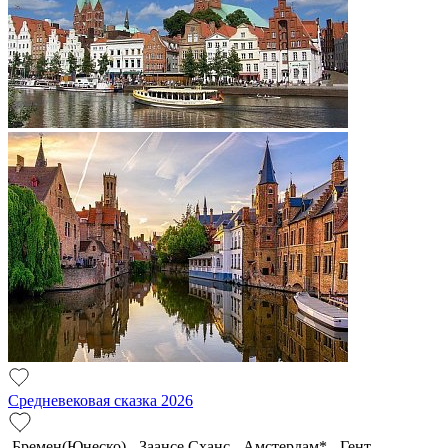
Средневековая сказка 2026
Бремен(Юнеско) - Заансе Сханс - Амстердам* - Гент -