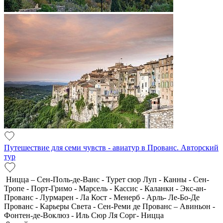
Путешествие для семи чувств - авиатур в Прованс. Авторский
тур
Ницца – Сен-Поль-де-Ванс - Турет сюр Луп - Канны - Сен-
Тропе - Порт-Гримо - Марсель - Кассис - Каланки - Экс-ан-
Прованс - Лурмарен - Ла Кост - Менерб - Арль- Ле-Бо-Де
Прованс - Карьеры Света - Сен-Реми де Прованс – Авиньон -
Фонтен-де-Воклюз - Иль Сюр Ля Сорг- Ницца