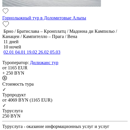
Горнолыжный тур в Доломитовые Альпы
Брно / Братислава – Кронплатц / Мадонна ди Кампильо /
Канацеи / Кампителло – Прага / Вена
11 дней
10 ночей
02.01
04.01
19.02
26.02
05.03
Туроператор:
Дилижанс тур
от 1165
EUR
+ 250
BYN
Cтоимость тура
✓
Турпродукт
от 4069
BYN
(1165 EUR)
✓
Туруслуга
250
BYN
Туруслуга - оказание информационных услуг и услуг