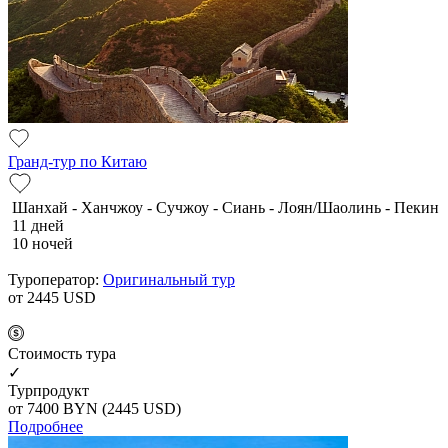
Гранд-тур по Китаю
Шанхай - Ханчжоу - Сучжоу - Сиань - Лоян/Шаолинь - Пекин
11 дней
10 ночей
Туроператор:
Оригинальный тур
от 2445
USD
Cтоимость тура
✓
Турпродукт
от 7400
BYN
(2445 USD)
Подробнее