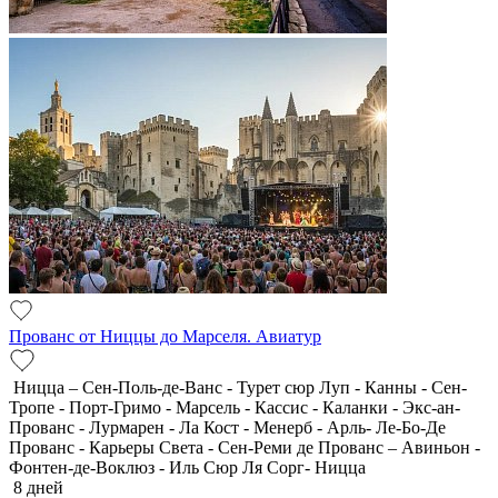
Прованс от Ниццы до Марселя. Авиатур
Ницца – Сен-Поль-де-Ванс - Турет сюр Луп - Канны - Сен-
Тропе - Порт-Гримо - Марсель - Кассис - Каланки - Экс-ан-
Прованс - Лурмарен - Ла Кост - Менерб - Арль- Ле-Бо-Де
Прованс - Карьеры Света - Сен-Реми де Прованс – Авиньон -
Фонтен-де-Воклюз - Иль Сюр Ля Сорг- Ницца
8 дней