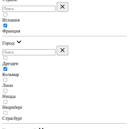
Испания
Франция
Город:
Дрезден
Кольмар
Лион
Ницца
Нюрнберг
Страсбург