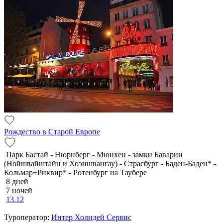
Рождество в Старой Европе
Парк Бастай - Нюрнберг - Мюнхен - замки Баварии
(Нойшвайштайн и Хоэншвангау) - Страсбург - Баден-Баден* -
Кольмар+Риквир* - Ротенбург на Таубере
8 дней
7 ночей
13.12
Туроператор:
Интер Холидей Сервис