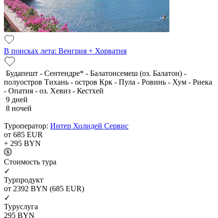
В поисках лета: Венгрия + Хорватия
Будапешт - Сентендре* - Балатонсемеш (оз. Балатон) -
полуостров Тихань - остров Крк - Пула - Ровинь - Хум - Риека
- Опатия - оз. Хевиз - Кестхей
9 дней
8 ночей
Туроператор:
Интер Холидей Сервис
от 685
EUR
+ 295
BYN
Cтоимость тура
✓
Турпродукт
от 2392
BYN
(685 EUR)
✓
Туруслуга
295
BYN