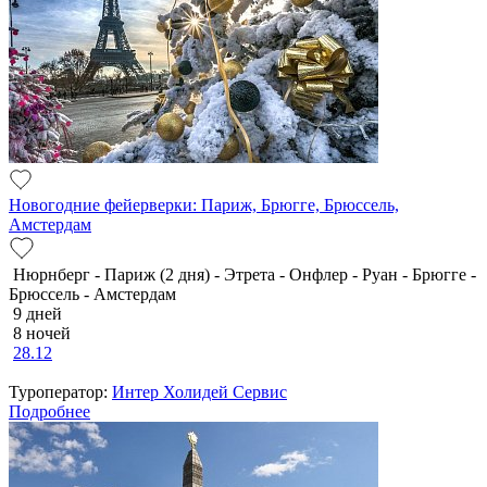
Новогодние фейерверки: Париж, Брюгге, Брюссель,
Амстердам
Нюрнберг - Париж (2 дня) - Этрета - Онфлер - Руан - Брюгге -
Брюссель - Амстердам
9 дней
8 ночей
28.12
Туроператор:
Интер Холидей Сервис
Подробнее