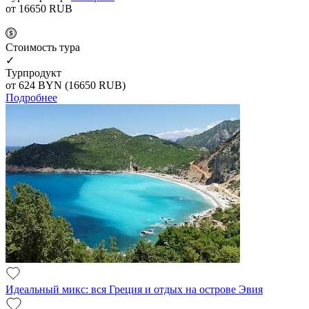
от 16650
RUB
Cтоимость тура
✓
Турпродукт
от 624
BYN
(16650 RUB)
Подробнее
Идеальный микс: вся Греция и отдых на острове Эвия