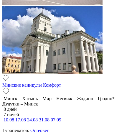
Минские каникулы Комфорт
Минск – Хатынь – Мир – Несвиж – Жодино – Гродно* –
Дудутки – Минск
8 дней
7 ночей
10.08
17.08
24.08
31.08
07.09
Туроператор:
Остервег