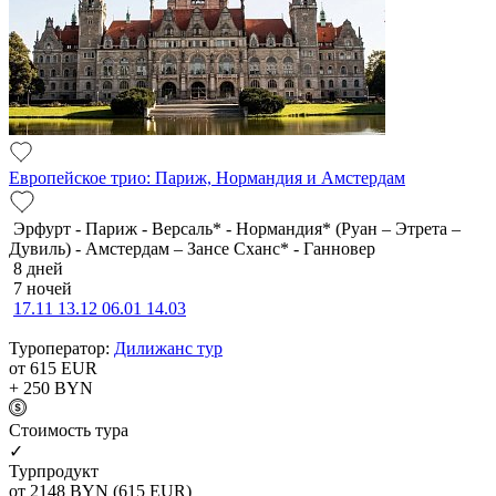
Европейское трио: Париж, Нормандия и Амстердам
Эрфурт - Париж - Версаль* - Нормандия* (Руан – Этрета –
Дувиль) - Амстердам – Зансе Сханс* - Ганновер
8 дней
7 ночей
17.11
13.12
06.01
14.03
Туроператор:
Дилижанс тур
от 615
EUR
+ 250
BYN
Cтоимость тура
✓
Турпродукт
от 2148
BYN
(615 EUR)