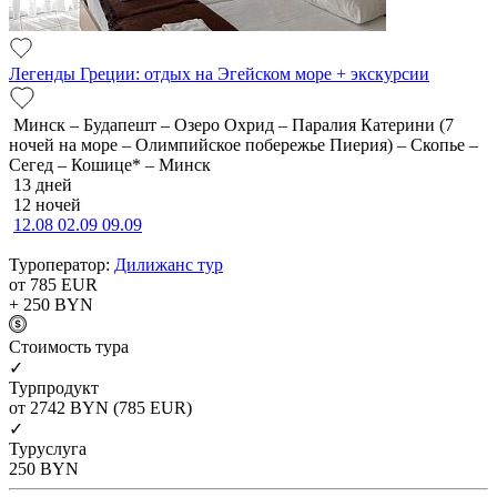
Легенды Греции: отдых на Эгейском море + экскурсии
Минск – Будапешт – Озеро Охрид – Паралия Катерини (7
ночей на море – Олимпийское побережье Пиерия) – Скопье –
Сегед – Кошице* – Минск
13 дней
12 ночей
12.08
02.09
09.09
Туроператор:
Дилижанс тур
от 785
EUR
+ 250
BYN
Cтоимость тура
✓
Турпродукт
от 2742
BYN
(785 EUR)
✓
Туруслуга
250
BYN