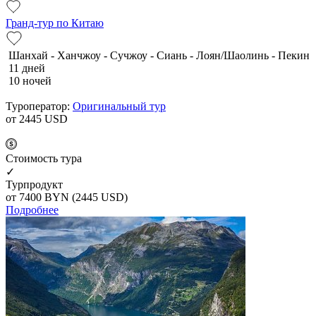
Гранд-тур по Китаю
Шанхай - Ханчжоу - Сучжоу - Сиань - Лоян/Шаолинь - Пекин
11 дней
10 ночей
Туроператор:
Оригинальный тур
от 2445
USD
Cтоимость тура
✓
Турпродукт
от 7400
BYN
(2445 USD)
Подробнее