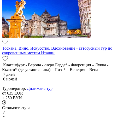
Тоскана: Вино, Искусство, Вдохновение - автобусный тур по
сокровенным местам Италии
Клагенфурт - Верона - озеро Гарда* - Флоренция – Лукка -
Кьянти* (дегустация вина) – Пиза* – Венеция – Вена
7 дней
6 ночей
Туроператор:
Дилижанс тур
от 635
EUR
+ 250
BYN
Cтоимость тура
✓