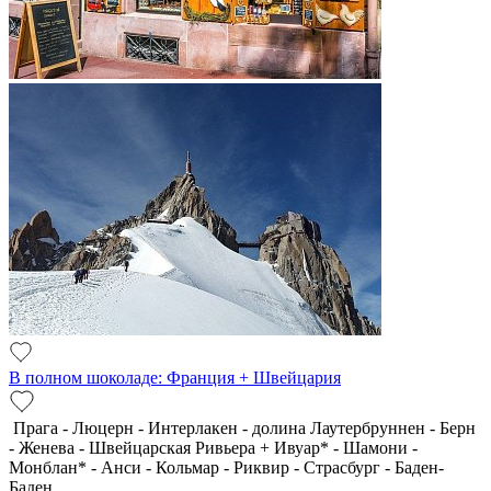
В полном шоколаде: Франция + Швейцария
Прага - Люцерн - Интерлакен - долина Лаутербруннен - Берн
- Женева - Швейцарская Ривьера + Ивуар* - Шамони -
Монблан* - Анси - Кольмар - Риквир - Страсбург - Баден-
Баден