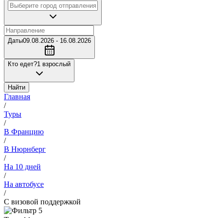
Даты
09.08.2026 - 16.08.2026
Кто едет?
1 взрослый
Найти
Главная
/
Туры
/
В Францию
/
В Нюрнберг
/
На 10 дней
/
На автобусе
/
С визовой поддержкой
5