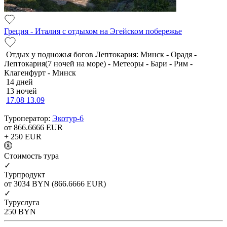
Греция - Италия с отдыхом на Эгейском побережье
Отдых у подножья богов Лептокария: Минск - Орадя -
Лептокария(7 ночей на море) - Метеоры - Бари - Рим -
Клагенфурт - Минск
14 дней
13 ночей
17.08
13.09
Туроператор:
Экотур-6
от 866.6666
EUR
+ 250
EUR
Cтоимость тура
✓
Турпродукт
от 3034
BYN
(866.6666 EUR)
✓
Туруслуга
250
BYN