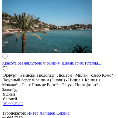
Красота без фильтров: Франция, Швейцария, Италия...
Эрфурт - Рейнский водопад - Люцерн - Милан - озеро Комо* -
Лазурный берег Франции (3 ночи) - Ницца + Канны +
Монако* - Сент Поль де Ванс* - Генуя - Портофино* -
Зальцбург
9 дней
8 ночей
19.09
21.11
Туроператор:
Интер Холидей Сервис
от 665
EUR