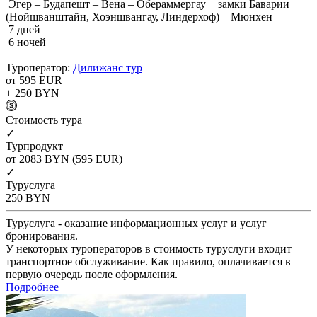
Эгер – Будапешт – Вена – Обераммергау + замки Баварии
(Нойшванштайн, Хоэншвангау, Линдерхоф) – Мюнхен
7 дней
6 ночей
Туроператор:
Дилижанс тур
от 595
EUR
+ 250
BYN
Cтоимость тура
✓
Турпродукт
от 2083
BYN
(595 EUR)
✓
Туруслуга
250
BYN
Туруслуга - оказание информационных услуг и услуг
бронирования.
У некоторых туроператоров в стоимость туруслуги входит
транспортное обслуживание. Как правило, оплачивается в
первую очередь после оформления.
Подробнее