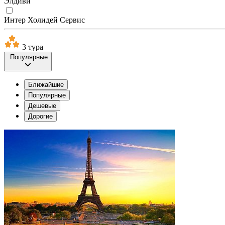
Элдиви
Интер Холидей Сервис
3 тура
Популярные
Ближайшие
Популярные
Дешевые
Дорогие