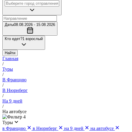
Даты
08.08.2026 - 15.08.2026
Кто едет?
1 взрослый
Найти
Главная
/
Туры
/
В Францию
/
В Нюрнберг
/
На 9 дней
/
На автобусе
4
Туры
в Францию
в Нюрнберг
на 9 дней
на автобусе