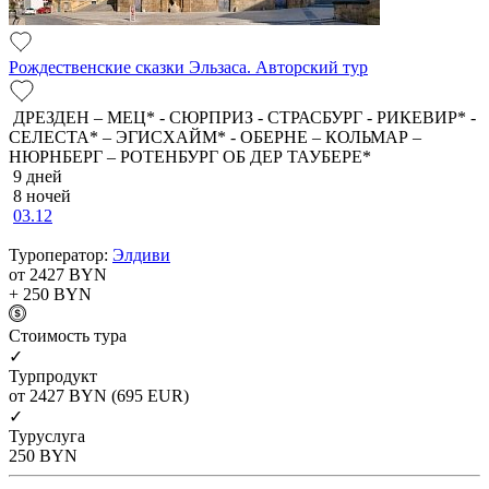
Рождественские сказки Эльзаса. Авторский тур
ДРЕЗДЕН – МЕЦ* - СЮРПРИЗ - СТРАСБУРГ - РИКЕВИР* -
СЕЛЕСТА* – ЭГИСХАЙМ* - ОБЕРНЕ – КОЛЬМАР –
НЮРНБЕРГ – РОТЕНБУРГ ОБ ДЕР ТАУБЕРЕ*
9 дней
8 ночей
03.12
Туроператор:
Элдиви
от 2427
BYN
+ 250
BYN
Cтоимость тура
✓
Турпродукт
от 2427
BYN
(695 EUR)
✓
Туруслуга
250
BYN