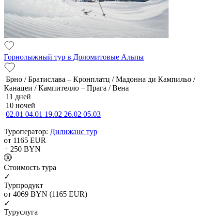
Горнолыжный тур в Доломитовые Альпы
Брно / Братислава – Кронплатц / Мадонна ди Кампильо /
Канацеи / Кампителло – Прага / Вена
11 дней
10 ночей
02.01
04.01
19.02
26.02
05.03
Туроператор:
Дилижанс тур
от 1165
EUR
+ 250
BYN
Cтоимость тура
✓
Турпродукт
от 4069
BYN
(1165 EUR)
✓
Туруслуга