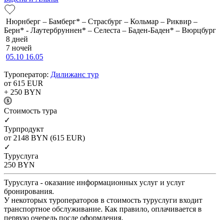
Нюрнберг – Бамберг* – Страсбург – Кольмар – Риквир –
Берн* - Лаутербруннен* – Селеста – Баден-Баден* – Вюрцбург
8 дней
7 ночей
05.10
16.05
Туроператор:
Дилижанс тур
от 615
EUR
+ 250
BYN
Cтоимость тура
✓
Турпродукт
от 2148
BYN
(615 EUR)
✓
Туруслуга
250
BYN
Туруслуга - оказание информационных услуг и услуг
бронирования.
У некоторых туроператоров в стоимость туруслуги входит
транспортное обслуживание. Как правило, оплачивается в
первую очередь после оформления.