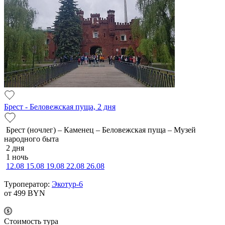
Брест - Беловежская пуща, 2 дня
Брест (ночлег) – Каменец – Беловежская пуща – Музей
народного быта
2 дня
1 ночь
12.08
15.08
19.08
22.08
26.08
Туроператор:
Экотур-6
от 499
BYN
Cтоимость тура