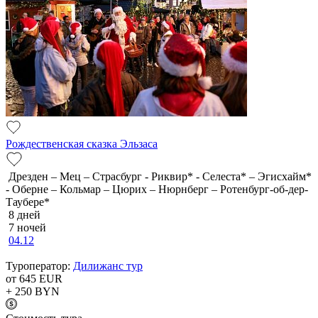
Рождественская сказка Эльзаса
Дрезден – Мец – Страсбург - Риквир* - Селеста* – Эгисхайм*
- Оберне – Кольмар – Цюрих – Нюрнберг – Ротенбург-об-дер-
Таубере*
8 дней
7 ночей
04.12
Туроператор:
Дилижанс тур
от 645
EUR
+ 250
BYN