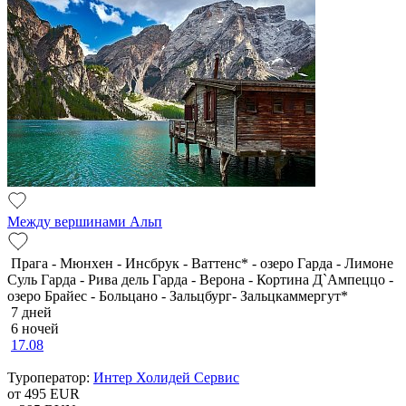
Между вершинами Альп
Прага - Мюнхен - Инсбрук - Ваттенс* - озеро Гарда - Лимоне
Суль Гарда - Рива дель Гарда - Верона - Кортина Д`Ампеццо -
озеро Брайес - Больцано - Зальцбург- Зальцкаммергут*
7 дней
6 ночей
17.08
Туроператор:
Интер Холидей Сервис
от 495
EUR