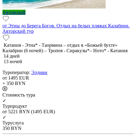
Авторский
от Этны до Берега Богов. Отдых на белых пляжах Калабрии.
Авторский тур
Катания - Этна* - Таормина – отдых в «Божьей бухте»
Калабрии (6 ночей) – Тропея - Сиракузы*– Ното* - Катания
14 дней
13 ночей
Туроператор:
Элдиви
от 1495
EUR
+ 350
BYN
Cтоимость тура
✓
Турпродукт
от 5221
BYN
(1495 EUR)
✓
Туруслуга
350
BYN