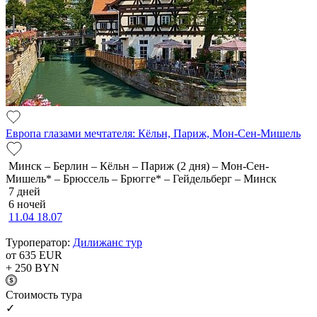
Европа глазами мечтателя: Кёльн, Париж, Мон-Сен-Мишель
Минск – Берлин – Кёльн – Париж (2 дня) – Мон-Сен-
Мишель* – Брюссель – Брюгге* – Гейдельберг – Минск
7 дней
6 ночей
11.04
18.07
Туроператор:
Дилижанс тур
от 635
EUR
+ 250
BYN
Cтоимость тура
✓