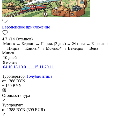
Европейское приключение
4.7
(14 Отзывов)
Минск → Берлин → Париж (2 дня) → Женева → Барселона
→ Ницца → Канны* → Монако* → Венеция → Вена →
Минск
10 дней
9 ночей
04.10
18.10
01.11
15.11
29.11
Туроператор:
Голубая птица
от 1388
BYN
+ 150
BYN
Cтоимость тура
✓
Турпродукт
от 1388
BYN
(399 EUR)
✓