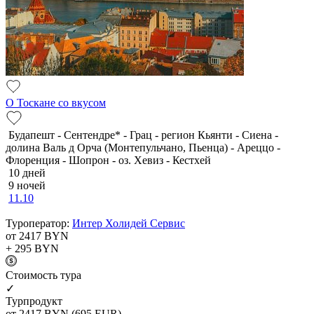
О Тоскане со вкусом
Будапешт - Сентендре* - Грац - регион Кьянти - Сиена -
долина Валь д Орча (Монтепульчано, Пьенца) - Ареццо -
Флоренция - Шопрон - оз. Хевиз - Кестхей
10 дней
9 ночей
11.10
Туроператор:
Интер Холидей Сервис
от 2417
BYN
+ 295
BYN
Cтоимость тура
✓
Турпродукт
от 2417
BYN
(695 EUR)