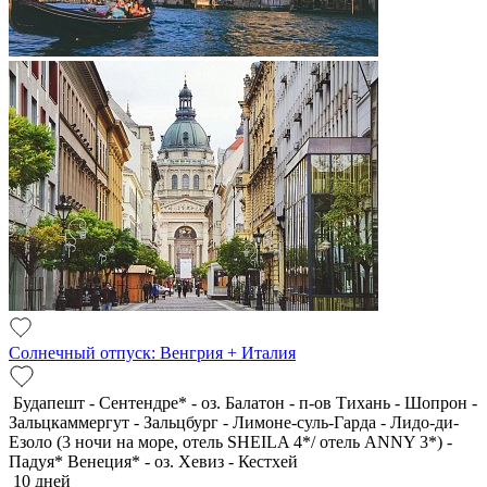
Солнечный отпуск: Венгрия + Италия
Будапешт - Сентендре* - оз. Балатон - п-ов Тихань - Шопрон -
Зальцкаммергут - Зальцбург - Лимоне-суль-Гарда - Лидо-ди-
Езоло (3 ночи на море, отель SHEILA 4*/ отель ANNY 3*) -
Падуя* Венеция* - оз. Хевиз - Кестхей
10 дней