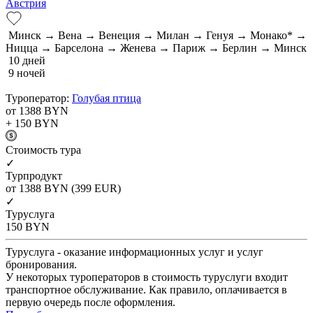
Австрия
Минск → Вена → Венеция → Милан → Генуя → Монако* →
Ницца → Барселона → Женева → Париж → Берлин → Минск
10 дней
9 ночей
Туроператор:
Голубая птица
от 1388
BYN
+ 150
BYN
Cтоимость тура
✓
Турпродукт
от 1388
BYN
(399 EUR)
✓
Туруслуга
150
BYN
Туруслуга - оказание информационных услуг и услуг
бронирования.
У некоторых туроператоров в стоимость туруслуги входит
транспортное обслуживание. Как правило, оплачивается в
первую очередь после оформления.