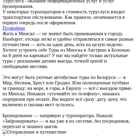
Туруслуга - оказание информационных услуг и услуг
бронирования.
У некоторых туроператоров в стоимость туруслуги входит
транспортное обслуживание. Как правило, оплачивается в
первую очередь после оформления.
Подробнее
Жить в Минске — не значит быть прикованным к городу.
Наоборот: отсюда легко и удобно отправляться в самые разные
путешествия — хоть на один день, хоть на целую неделю.
Хотите устроить себе Туры из Минска в Австрию в Болонью
на 8 дней на карнавал? У нас вы найдёте только актуальные
туры с реальными датами выезда, точной ценой и
свободными местами.
Это могут быть уютные автобусные туры по Беларуси — в
Мир, Несвиж, Брест или Гродно. Или полноценные путёвки
за границу: на море, в горы, в Европу — всё с выездом прямо
из Минска. Никаких «уточняйте по телефону», никаких
сюрпризов при оплате. Вы видите всё сразу: дату, цену, что
включено и сколько мест осталось.
Бронирование — напрямую у туроператора. Нажали
«Забронировать» — и вы уже в их системе, без посредников,
переплат и лишних шагов.