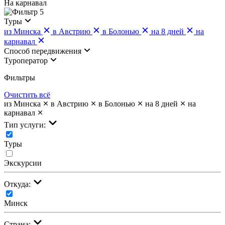
На карнавал
5
Туры
из Минска
в Австрию
в Болонью
на 8 дней
на
карнавал
Cпособ передвижения
Туроператор
Фильтры
Очистить всё
из Минска
в Австрию
в Болонью
на 8 дней
на
карнавал
Тип услуги:
Туры
Экскурсии
Откуда:
Минск
Страна: