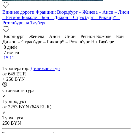
Винные дороги Франции: Вюрцбург – Женева – Анси – Лион
– Регион Божоле – Бон – Дижон – Страсбург – Риквир* –
Ротенбург на Таубере
Вюрцбург – Женева – Анси – Лион – Регион Божоле – Бон –
Дижон – Страсбург – Риквир* – Ротенбург На Таубере
8 дней
7 ночей
15.11
Туроператор:
Дилижанс тур
от 645
EUR
+ 250
BYN
Cтоимость тура
✓
Турпродукт
от 2253
BYN
(645 EUR)
✓
Туруслуга
250
BYN