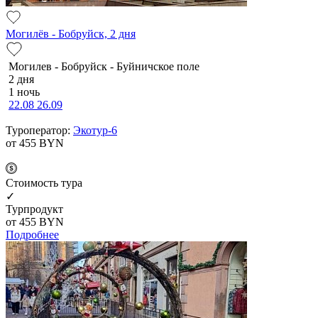
Могилёв - Бобруйск, 2 дня
Мо­ги­лев - Бобруйск - Буй­нич­ское по­ле
2 дня
1 ночь
22.08
26.09
Туроператор:
Экотур-6
от 455
BYN
Cтоимость тура
✓
Турпродукт
от 455
BYN
Подробнее