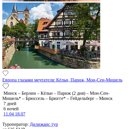
Европа глазами мечтателя: Кёльн, Париж, Мон-Сен-Мишель
Минск – Берлин – Кёльн – Париж (2 дня) – Мон-Сен-
Мишель* – Брюссель – Брюгге* – Гейдельберг – Минск
7 дней
6 ночей
11.04
18.07
Туроператор:
Дилижанс тур