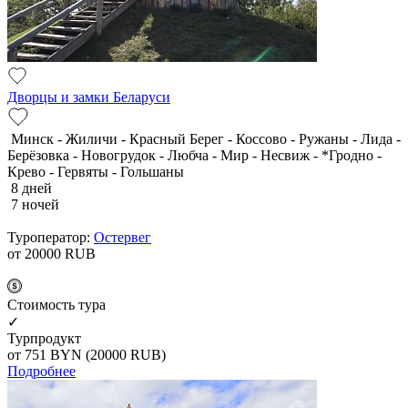
Дворцы и замки Беларуси
Минск - Жиличи - Красный Берег - Коссово - Ружаны - Лида -
Берёзовка - Новогрудок - Любча - Мир - Несвиж - *Гродно -
Крево - Гервяты - Гольшаны
8 дней
7 ночей
Туроператор:
Остервег
от 20000
RUB
Cтоимость тура
✓
Турпродукт
от 751
BYN
(20000 RUB)
Подробнее