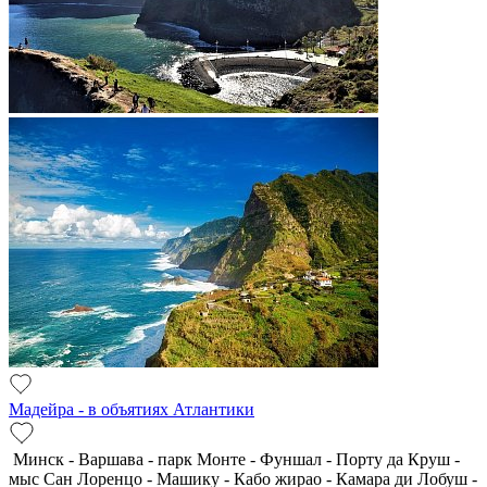
Мадейра - в объятиях Атлантики
Минск - Варшава - парк Монте - Фуншал - Порту да Круш -
мыс Сан Лоренцо - Машику - Кабо жирао - Камара ди Лобуш -