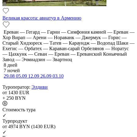
Великая красота: авиатур в Армению
Ереван — Гегард — Гарни — Симфония камней — Ереван —
Хор Вирап — Арени — Нораванк — Джермук — Горис —
Старый Хндзореск — Татев — Караундж — Водопад Шаки —
Ехегис — Орбатех — Караван-сарай Орбелянов — Норатус
— Цахкунк — Севан — Ереван — Ереванский Коньячный
Завод — Эчмиадзин — Звартноц
8 дней
7 ночей
29.08
05.09
12.09
26.09
03.10
Туроператор:
Элдиви
от 1430
EUR
+ 250
BYN
Cтоимость тура
✓
Турпродукт
от 4974
BYN
(1430 EUR)
✓