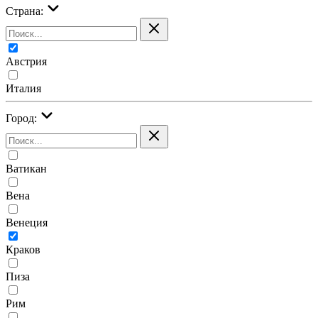
Страна:
Австрия
Италия
Город:
Ватикан
Вена
Венеция
Краков
Пиза
Рим