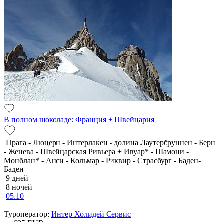
В полном шоколаде: Франция + Швейцария
Прага - Люцерн - Интерлакен - долина Лаутербруннен - Берн
- Женева - Швейцарская Ривьера + Ивуар* - Шамони -
Монблан* - Анси - Кольмар - Риквир - Страсбург - Баден-
Баден
9 дней
8 ночей
05.10
Туроператор:
Интер Холидей Сервис