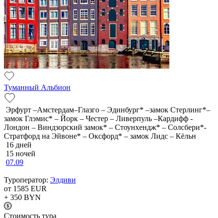
Туманный Альбион
Эрфурт –Амстердам–Глазго – Эдинбург* –замок Стерлинг*–
замок Глэмис* – Йорк – Честер – Ливерпуль –Кардифф -
Лондон – Виндзорский замок* – Стоунхендж* – Солсбери*-
Стратфорд на Эйвоне* – Оксфорд* – замок Лидс – Кёльн
16 дней
15 ночей
07.09
Туроператор:
Элдиви
от 1585
EUR
+ 350
BYN
Cтоимость тура