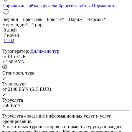
Парижские грёзы, кружева Брюгге и тайны Нормандии
Берлин – Брюссель – Брюгге* – Париж – Версаль* –
Нормандия* – Трир
8 дней
7 ночей
11.02
Туроператор:
Дилижанс тур
от 615
EUR
+ 250
BYN
Cтоимость тура
✓
Турпродукт
от 2148
BYN
(615 EUR)
✓
Туруслуга
250
BYN
Туруслуга - оказание информационных услуг и услуг
бронирования.
У некоторых туроператоров в стоимость туруслуги входит
транспортное обслуживание. Как правило, оплачивается в