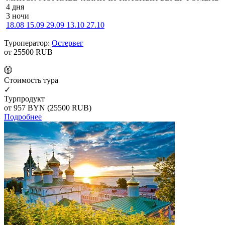
4 дня
3 ночи
18.08
15.09
29.09
13.10
27.10
Туроператор:
Остервег
от 25500
RUB
Cтоимость тура
✓
Турпродукт
от 957
BYN
(25500 RUB)
Подробнее