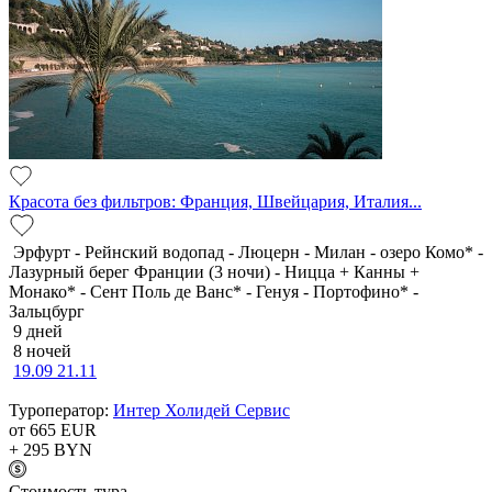
Красота без фильтров: Франция, Швейцария, Италия...
Эрфурт - Рейнский водопад - Люцерн - Милан - озеро Комо* -
Лазурный берег Франции (3 ночи) - Ницца + Канны +
Монако* - Сент Поль де Ванс* - Генуя - Портофино* -
Зальцбург
9 дней
8 ночей
19.09
21.11
Туроператор:
Интер Холидей Сервис
от 665
EUR
+ 295
BYN
Cтоимость тура