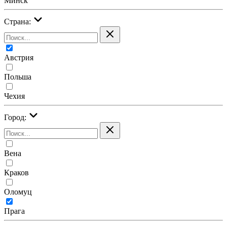
Минск
Страна:
Австрия
Польша
Чехия
Город:
Вена
Краков
Оломуц
Прага