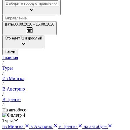
Даты
08.08.2026 - 15.08.2026
Кто едет?
1 взрослый
Найти
Главная
/
Туры
/
Из Минска
/
В Австрию
/
В Тренто
/
На автобусе
4
Туры
из Минска
в Австрию
в Тренто
на автобусе