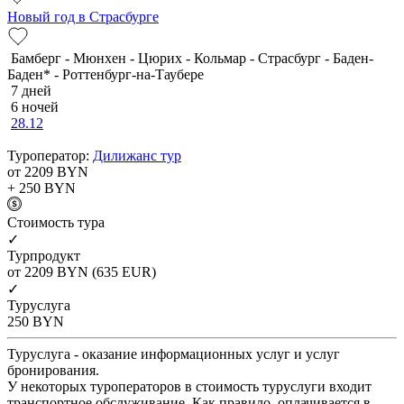
Новый год в Страсбурге
Бамберг - Мюнхен - Цюрих - Кольмар - Страсбург - Баден-
Баден* - Роттенбург-на-Таубере
7 дней
6 ночей
28.12
Туроператор:
Дилижанс тур
от 2209
BYN
+ 250
BYN
Cтоимость тура
✓
Турпродукт
от 2209
BYN
(635 EUR)
✓
Туруслуга
250
BYN
Туруслуга - оказание информационных услуг и услуг
бронирования.
У некоторых туроператоров в стоимость туруслуги входит
транспортное обслуживание. Как правило, оплачивается в