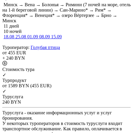
Минск → Вена → Болонья → Римини (7 ночей на море, отель
на 1-й береговой линии) → Сан-Марино* → Рим* →
Флоренция* → Венеция* → озеро Вёртерзее → Брно →
Минск
11 дней
10 ночей
18.08
25.08
01.09
08.09
15.09
Туроператор:
Голубая птица
от 455
EUR
+ 240
BYN
Cтоимость тура
✓
Турпродукт
от 1589
BYN
(455 EUR)
✓
Туруслуга
240
BYN
Туруслуга - оказание информационных услуг и услуг
бронирования.
У некоторых туроператоров в стоимость туруслуги входит
транспортное обслуживание. Как правило, оплачивается в