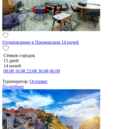
Оздоровление в Приморском 14 ночей
Сёмков городок
15 дней
14 ночей
09.08
16.08
23.08
30.08
06.09
Туроператор:
Остервег
Подробнее