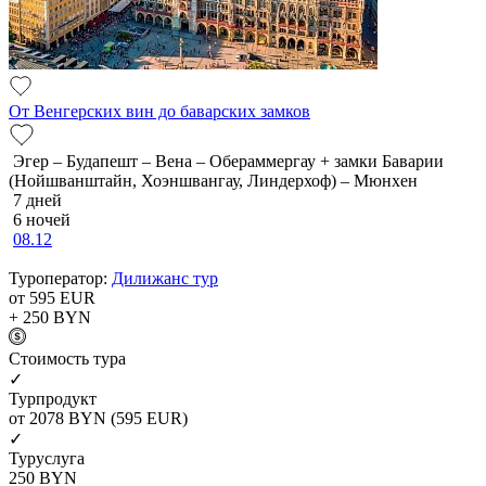
От Венгерских вин до баварских замков
Эгер – Будапешт – Вена – Обераммергау + замки Баварии
(Нойшванштайн, Хоэншвангау, Линдерхоф) – Мюнхен
7 дней
6 ночей
08.12
Туроператор:
Дилижанс тур
от 595
EUR
+ 250
BYN
Cтоимость тура
✓
Турпродукт
от 2078
BYN
(595 EUR)
✓
Туруслуга
250
BYN