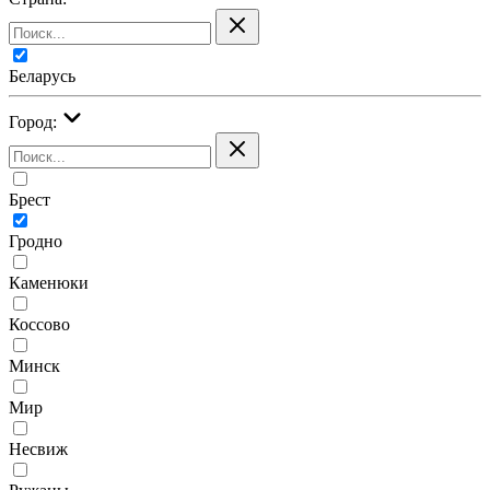
Беларусь
Город:
Брест
Гродно
Каменюки
Коссово
Минск
Мир
Несвиж