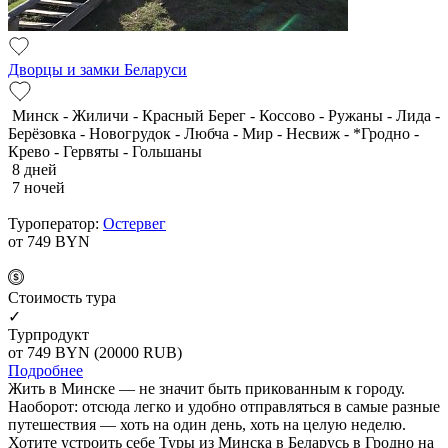
Дворцы и замки Беларуси
Минск - Жиличи - Красный Берег - Коссово - Ружаны - Лида -
Берёзовка - Новогрудок - Любча - Мир - Несвиж - *Гродно -
Крево - Гервяты - Гольшаны
8 дней
7 ночей
Туроператор:
Остервег
от 749
BYN
Cтоимость тура
✓
Турпродукт
от 749
BYN
(20000 RUB)
Подробнее
Жить в Минске — не значит быть прикованным к городу.
Наоборот: отсюда легко и удобно отправляться в самые разные
путешествия — хоть на один день, хоть на целую неделю.
Хотите устроить себе Туры из Минска в Беларусь в Гродно на