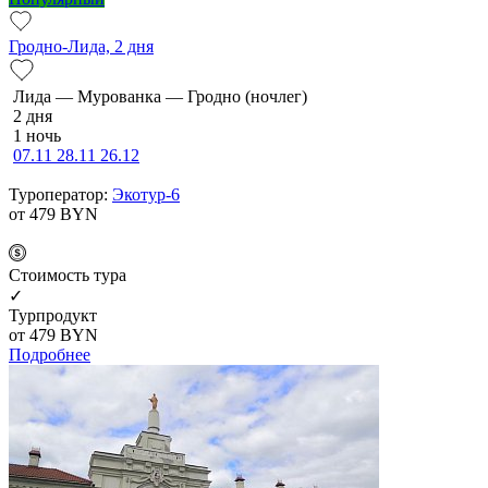
Гродно-Лида, 2 дня
Ли­да — Мурованка — Грод­но (ночлег)
2 дня
1 ночь
07.11
28.11
26.12
Туроператор:
Экотур-6
от 479
BYN
Cтоимость тура
✓
Турпродукт
от 479
BYN
Подробнее