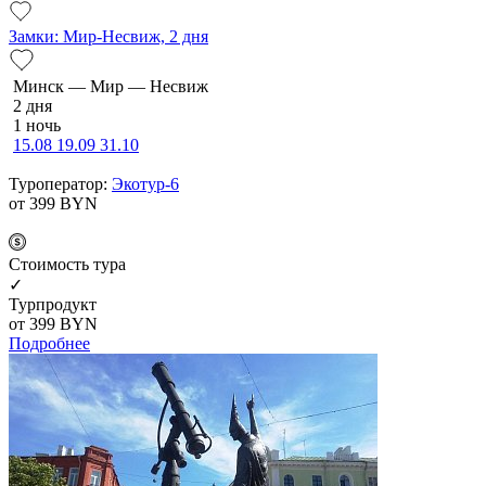
Замки: Мир-Несвиж, 2 дня
Минск — Мир — Несвиж
2 дня
1 ночь
15.08
19.09
31.10
Туроператор:
Экотур-6
от 399
BYN
Cтоимость тура
✓
Турпродукт
от 399
BYN
Подробнее