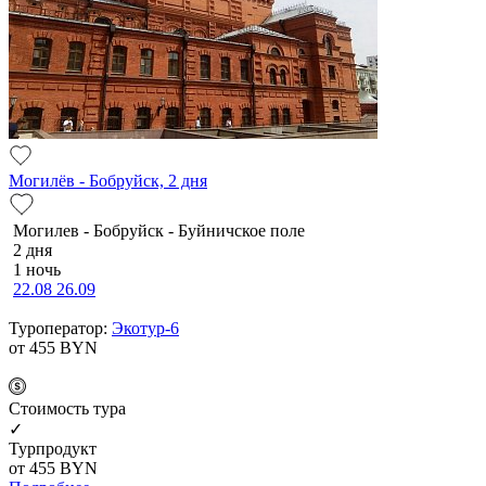
Могилёв - Бобруйск, 2 дня
Мо­ги­лев - Бобруйск - Буй­нич­ское по­ле
2 дня
1 ночь
22.08
26.09
Туроператор:
Экотур-6
от 455
BYN
Cтоимость тура
✓
Турпродукт
от 455
BYN