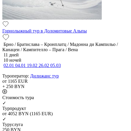
Горнолыжный тур в Доломитовые Альпы
Брно / Братислава – Кронплатц / Мадонна ди Кампильо /
Канацеи / Кампителло – Прага / Вена
11 дней
10 ночей
02.01
04.01
19.02
26.02
05.03
Туроператор:
Дилижанс тур
от 1165
EUR
+ 250
BYN
Cтоимость тура
✓
Турпродукт
от 4052
BYN
(1165 EUR)
✓
Туруслуга
250
BYN