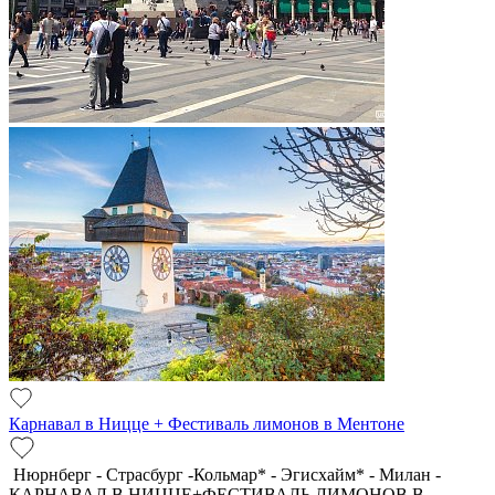
Карнавал в Ницце + Фестиваль лимонов в Ментоне
Нюрнберг - Страсбург -Кольмар* - Эгисхайм* - Милан -
КАРНАВАЛ В НИЦЦЕ+ФЕСТИВАЛЬ ЛИМОНОВ В