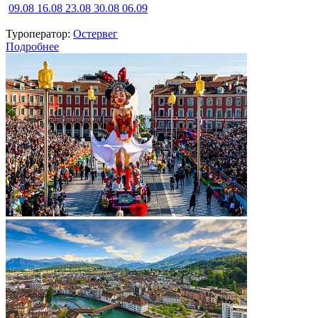
09.08
16.08
23.08
30.08
06.09
Туроператор:
Остервег
Подробнее