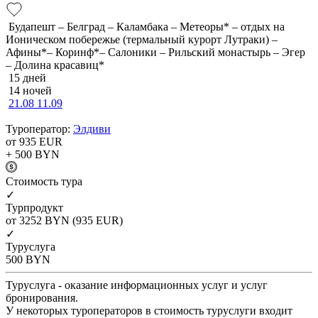
Будапешт – Белград – Каламбака – Метеоры* – отдых на
Ионическом побережье (термальный курорт Лутраки) –
Афины*– Коринф*– Салоники – Рильский монастырь – Эгер
– Долина красавиц*
15 дней
14 ночей
21.08
11.09
Туроператор:
Элдиви
от 935
EUR
+ 500
BYN
Cтоимость тура
✓
Турпродукт
от 3252
BYN
(935 EUR)
✓
Туруслуга
500
BYN
Туруслуга - оказание информационных услуг и услуг
бронирования.
У некоторых туроператоров в стоимость туруслуги входит