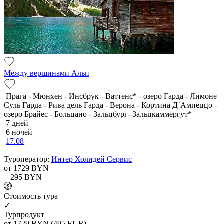
Между вершинами Альп
Прага - Мюнхен - Инсбрук - Ваттенс* - озеро Гарда - Лимоне
Суль Гарда - Рива дель Гарда - Верона - Кортина Д`Ампеццо -
озеро Брайес - Больцано - Зальцбург- Зальцкаммергут*
7 дней
6 ночей
17.08
Туроператор:
Интер Холидей Сервис
от 1729
BYN
+ 295
BYN
Cтоимость тура
✓
Турпродукт
от 1729
BYN
(495 EUR)