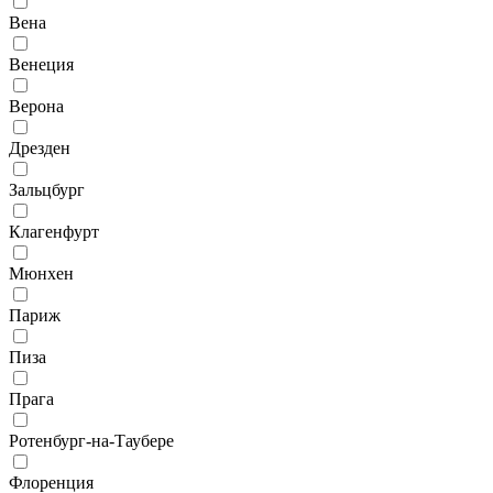
Вена
Венеция
Верона
Дрезден
Зальцбург
Клагенфурт
Мюнхен
Париж
Пиза
Прага
Ротенбург-на-Таубере
Флоренция