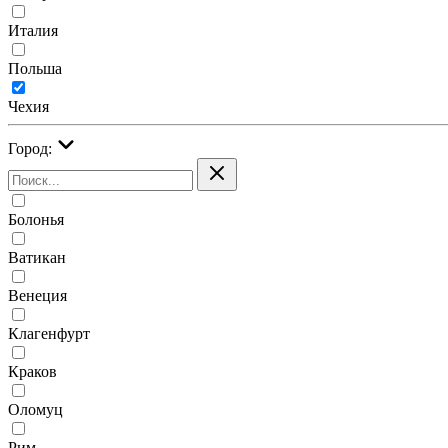
Италия
Польша
Чехия
Город:
Болонья
Ватикан
Венеция
Клагенфурт
Краков
Оломуц
Рим