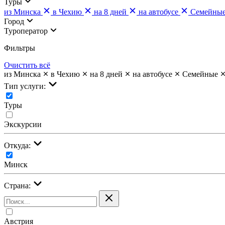
Туры
из Минска
в Чехию
на 8 дней
на автобусе
Семейны
Город
Туроператор
Фильтры
Очистить всё
из Минска
в Чехию
на 8 дней
на автобусе
Семейные
Тип услуги:
Туры
Экскурсии
Откуда:
Минск
Страна:
Австрия