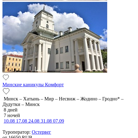
Минские каникулы Комфорт
Минск – Хатынь – Мир – Несвиж – Жодино – Гродно* –
Дудутки – Минск
8 дней
7 ночей
10.08
17.08
24.08
31.08
07.09
Туроператор:
Остервег
от 16650
RUB