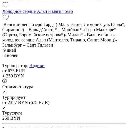
Холодное сердце Альп и магия озер
Венский лес - озеро Гарда ( Мальчезине, Лимоне Суль Гарда*,
Сирмионе) – Валь-д’Аоста* – Монблан* -озеро Маджоре*
(Стреза, Боромейские острова*)- Милан* - Вальтеллина –
холодное сердце Альп (Мантелло, Тирано, Санкт Мориц)-
Зальцбург – Сант Гильген
9 дней
8 ночей
Туроператор:
Элдиви
от 675
EUR
+ 250
BYN
Cтоимость тура
✓
Турпродукт
от 2357
BYN
(675 EUR)
✓
Туруслуга
250
BYN