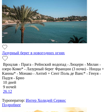
Лазурный берег в новогодних огнях
Вроцлав - Прага - Рейнский водопад - Люцерн - Милан -
озеро Комо* - Лазурный берег Франции (3 ночи) - Ницца +
Канны* - Монако - Антиб + Сент Поль де Ванс* - Генуя -
Падуя - Брно
10 дней
9 ночей
26.12
Туроператор:
Интер Холидей Сервис
Подробнее