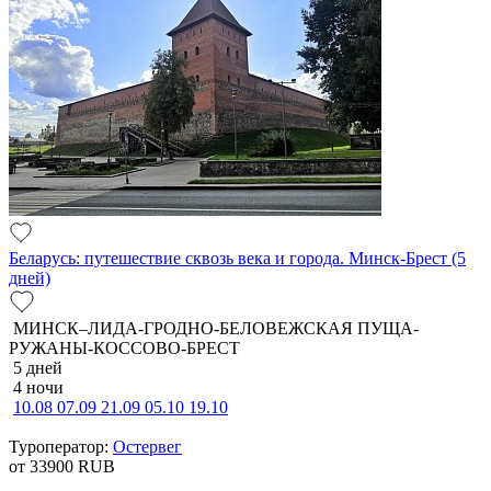
Беларусь: путешествие сквозь века и города. Минск-Брест (5
дней)
МИНСК–ЛИДА-ГРОДНО-БЕЛОВЕЖСКАЯ ПУЩА-
РУЖАНЫ-КОССОВО-БРЕСТ
5 дней
4 ночи
10.08
07.09
21.09
05.10
19.10
Туроператор:
Остервег
от 33900
RUB