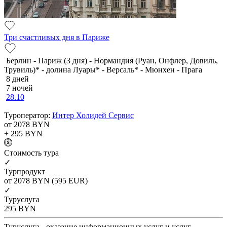
Три счастливых дня в Париже
Берлин - Париж (3 дня) - Нормандия (Руан, Онфлер, Довиль,
Трувиль)* - долина Луары* - Версаль* - Мюнхен - Прага
8 дней
7 ночей
28.10
Туроператор:
Интер Холидей Сервис
от 2078
BYN
+ 295
BYN
Cтоимость тура
✓
Турпродукт
от 2078
BYN
(595 EUR)
✓
Туруслуга
295
BYN
Туруслуга - оказание информационных услуг и услуг