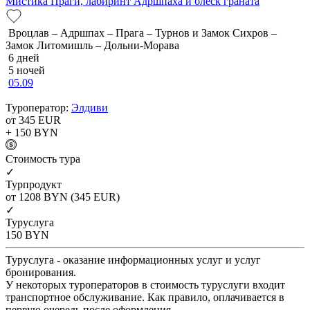
Мистика Праги, лабиринт Адршпаха и блеск граната
Вроцлав – Адршпах – Прага – Турнов и Замок Сихров –
Замок Литомишль – Дольни-Морава
6 дней
5 ночей
05.09
Туроператор:
Элдиви
от 345
EUR
+ 150
BYN
Cтоимость тура
✓
Турпродукт
от 1208
BYN
(345 EUR)
✓
Туруслуга
150
BYN
Туруслуга - оказание информационных услуг и услуг
бронирования.
У некоторых туроператоров в стоимость туруслуги входит
транспортное обслуживание. Как правило, оплачивается в
первую очередь после оформления.