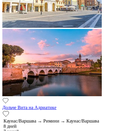
Дольче Вита на Адриатике
Каунас/Варшава → Римини → Каунас/Варшава
8 дней