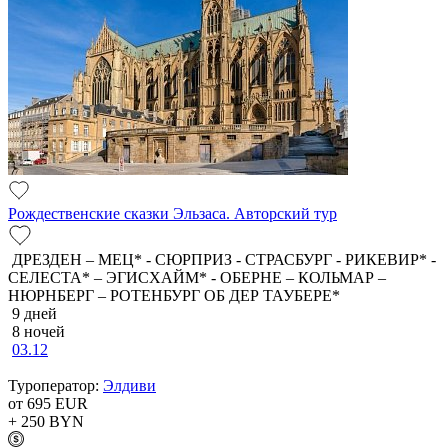
Рождественские сказки Эльзаса. Авторский тур
ДРЕЗДЕН – МЕЦ* - СЮРПРИЗ - СТРАСБУРГ - РИКЕВИР* -
СЕЛЕСТА* – ЭГИСХАЙМ* - ОБЕРНЕ – КОЛЬМАР –
НЮРНБЕРГ – РОТЕНБУРГ ОБ ДЕР ТАУБЕРЕ*
9 дней
8 ночей
03.12
Туроператор:
Элдиви
от 695
EUR
+ 250
BYN