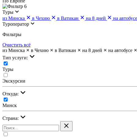
По Европе
6
Туры
из Минска
в Чехию
в Ватикан
на 8 дней
на автобус
Туроператор
Фильтры
Очистить всё
из Минска
в Чехию
в Ватикан
на 8 дней
на автобусе
Тип услуги:
Туры
Экскурсии
Откуда:
Минск
Страна: