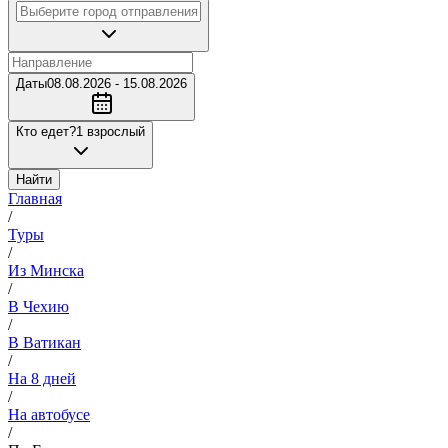
Даты
08.08.2026 - 15.08.2026
Кто едет?
1 взрослый
Найти
Главная
/
Туры
/
Из Минска
/
В Чехию
/
В Ватикан
/
На 8 дней
/
На автобусе
/