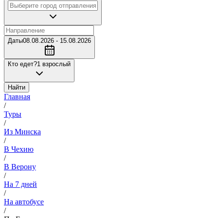
Даты
08.08.2026 - 15.08.2026
Кто едет?
1 взрослый
Найти
Главная
/
Туры
/
Из Минска
/
В Чехию
/
В Верону
/
На 7 дней
/
На автобусе
/