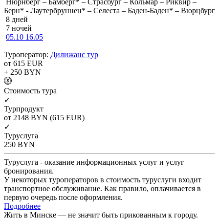
Нюрнберг – Бамберг* – Страсбург – Кольмар – Риквир –
Берн* - Лаутербруннен* – Селеста – Баден-Баден* – Вюрцбург
8 дней
7 ночей
05.10
16.05
Туроператор:
Дилижанс тур
от 615
EUR
+ 250
BYN
Cтоимость тура
✓
Турпродукт
от 2148
BYN
(615 EUR)
✓
Туруслуга
250
BYN
Туруслуга - оказание информационных услуг и услуг
бронирования.
У некоторых туроператоров в стоимость туруслуги входит
транспортное обслуживание. Как правило, оплачивается в
первую очередь после оформления.
Подробнее
Жить в Минске — не значит быть прикованным к городу.