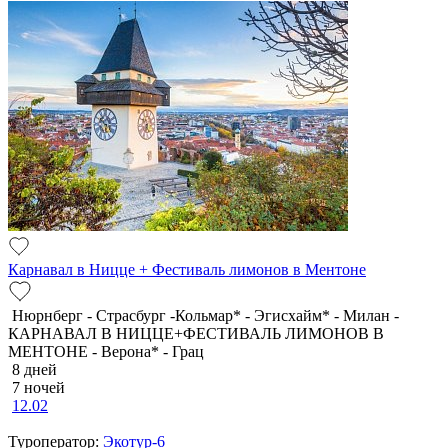
Карнавал в Ницце + Фестиваль лимонов в Ментоне
Нюрнберг - Страсбург -Кольмар* - Эгисхайм* - Милан -
КАРНАВАЛ В НИЦЦЕ+ФЕСТИВАЛЬ ЛИМОНОВ В
МЕНТОНЕ - Верона* - Грац
8 дней
7 ночей
12.02
Туроператор:
Экотур-6