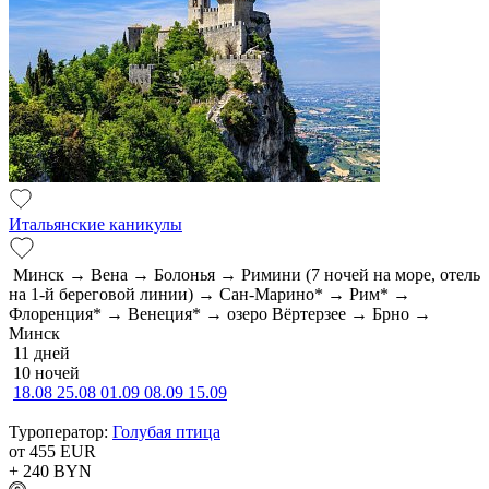
Итальянские каникулы
Минск → Вена → Болонья → Римини (7 ночей на море, отель
на 1-й береговой линии) → Сан-Марино* → Рим* →
Флоренция* → Венеция* → озеро Вёртерзее → Брно →
Минск
11 дней
10 ночей
18.08
25.08
01.09
08.09
15.09
Туроператор:
Голубая птица
от 455
EUR
+ 240
BYN