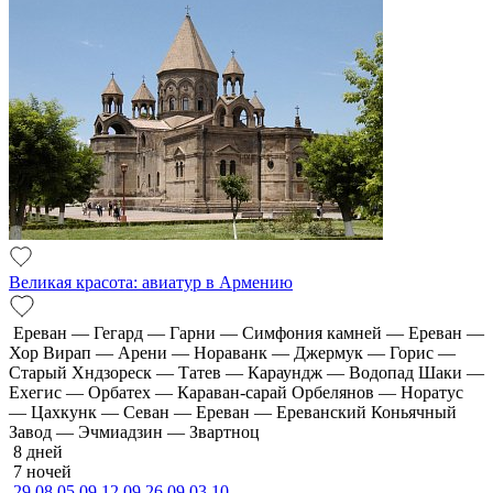
Великая красота: авиатур в Армению
Ереван — Гегард — Гарни — Симфония камней — Ереван —
Хор Вирап — Арени — Нораванк — Джермук — Горис —
Старый Хндзореск — Татев — Караундж — Водопад Шаки —
Ехегис — Орбатех — Караван-сарай Орбелянов — Норатус
— Цахкунк — Севан — Ереван — Ереванский Коньячный
Завод — Эчмиадзин — Звартноц
8 дней
7 ночей
29.08
05.09
12.09
26.09
03.10