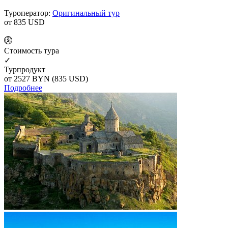
Туроператор:
Оригинальный тур
от 835
USD
Cтоимость тура
✓
Турпродукт
от 2527
BYN
(835 USD)
Подробнее