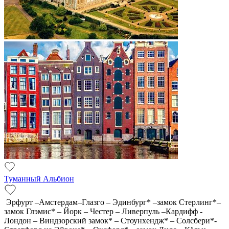
Туманный Альбион
Эрфурт –Амстердам–Глазго – Эдинбург* –замок Стерлинг*–
замок Глэмис* – Йорк – Честер – Ливерпуль –Кардифф -
Лондон – Виндзорский замок* – Стоунхендж* – Солсбери*-