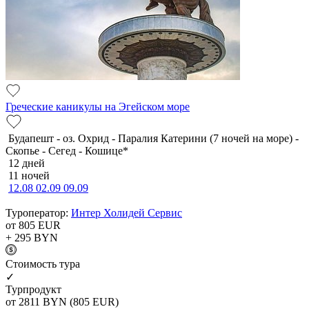
Греческие каникулы на Эгейском море
Будапешт - оз. Охрид - Паралия Катерини (7 ночей на море) -
Скопье - Сегед - Кошице*
12 дней
11 ночей
12.08
02.09
09.09
Туроператор:
Интер Холидей Сервис
от 805
EUR
+ 295
BYN
Cтоимость тура
✓
Турпродукт
от 2811
BYN
(805 EUR)