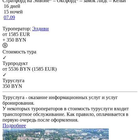
Стратфорд на Эйвоне* – Оксфорд* – замок Лидс – Кёльн
16 дней
15 ночей
07.09
Туроператор:
Элдиви
от 1585
EUR
+ 350
BYN
Cтоимость тура
✓
Турпродукт
от 5536
BYN
(1585 EUR)
✓
Туруслуга
350
BYN
Туруслуга - оказание информационных услуг и услуг
бронирования.
У некоторых туроператоров в стоимость туруслуги входит
транспортное обслуживание. Как правило, оплачивается в
первую очередь после оформления.
Подробнее