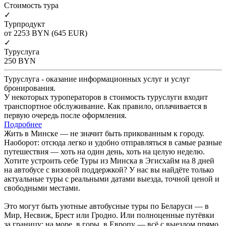
Cтоимость тура
✓
Турпродукт
от 2253
BYN
(645 EUR)
✓
Туруслуга
250
BYN
Туруслуга - оказание информационных услуг и услуг
бронирования.
У некоторых туроператоров в стоимость туруслуги входит
транспортное обслуживание. Как правило, оплачивается в
первую очередь после оформления.
Подробнее
Жить в Минске — не значит быть прикованным к городу.
Наоборот: отсюда легко и удобно отправляться в самые разные
путешествия — хоть на один день, хоть на целую неделю.
Хотите устроить себе Туры из Минска в Эгисхайм на 8 дней
на автобусе с визовой поддержкой? У нас вы найдёте только
актуальные туры с реальными датами выезда, точной ценой и
свободными местами.
Это могут быть уютные автобусные туры по Беларуси — в
Мир, Несвиж, Брест или Гродно. Или полноценные путёвки
за границу: на море, в горы, в Европу — всё с выездом прямо