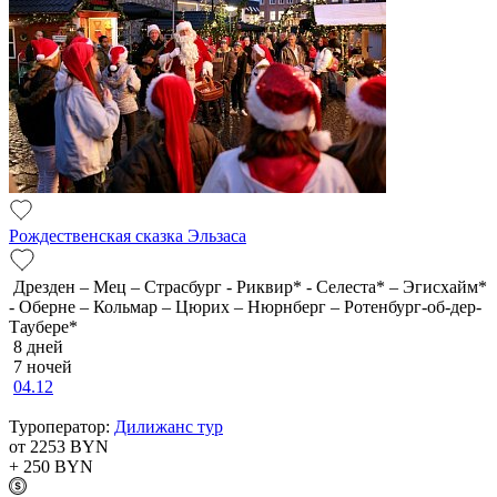
Рождественская сказка Эльзаса
Дрезден – Мец – Страсбург - Риквир* - Селеста* – Эгисхайм*
- Оберне – Кольмар – Цюрих – Нюрнберг – Ротенбург-об-дер-
Таубере*
8 дней
7 ночей
04.12
Туроператор:
Дилижанс тур
от 2253
BYN
+ 250
BYN