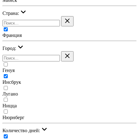
Минск
Страна:
Франция
Город:
Генуя
Инсбрук
Лугано
Ницца
Нюрнберг
Количество дней: