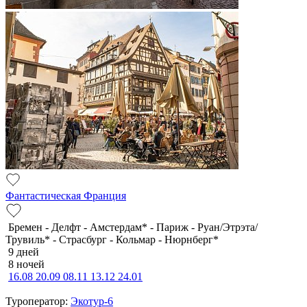
Фантастическая Франция
Бремен - Делфт - Амстердам* - Париж - Руан/Этрэта/
Трувиль* - Страсбург - Кольмар - Нюрнберг*
9 дней
8 ночей
16.08
20.09
08.11
13.12
24.01
Туроператор:
Экотур-6