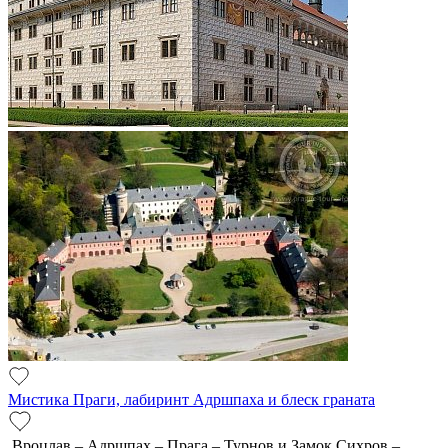
Мистика Праги, лабиринт Адршпаха и блеск граната
Вроцлав – Адршпах – Прага – Турнов и Замок Сихров –