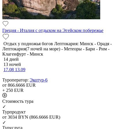
Греция - Италия с отдыхом на Эгейском побережье
Отдых у подножья богов Лептокария: Минск - Орадя -
Лептокария(7 ночей на море) - Метеоры - Бари - Рим -
Клагенфурт - Минск
14 дней
13 ночей
17.08
13.09
Туроператор:
Экотур-6
от 866.6666
EUR
+ 250
EUR
Cтоимость тура
✓
Турпродукт
от 3034
BYN
(866.6666 EUR)
✓
Туруслуга